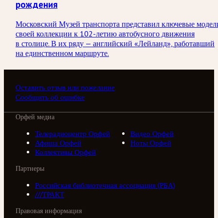
рождения
Московский Музей транспорта представил ключевые модел
своей коллекции к 102-летию автобусного движения
в столице. В их ряду — английский «Лейланд», работавший
на единственном маршруте.
Оставить отзыв или пожелание
Сообщить об ошибке
Орфей медиа
Телерадиоцентр Орфей
Видео Орфей
Афиша Орфей
Ноты Орфей
Коллективы Орфей
Партнеры
Российская библиотечная ассоциация (РБА)
///ТРАКТ
Правовая информация