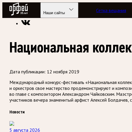
Радио Орфей
Сетка вещания
Радио классической музыки «Орфей»
Новости
Наши сайты
Национальная колле
Дата публикации:
12 ноября 2019
Международный конкурс-фестиваль «Национальная коллекци
и оркестров свое мастерство продемонстрируют и композ
во главе с композитором Александром Чайковским. Маэстро
участников вечера знаменитый арфист Алексей Болдачев, 
Новости
5 августа 2026