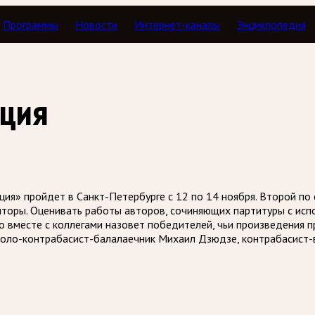
Программы
Новости
Интернет-каналы
Энциклопедия
кция
я» пройдет в Санкт-Петербурге с 12 по 14 ноября. Второй по
иторы. Оценивать работы авторов, сочиняющих партитуры с ис
 вместе с коллегами назовет победителей, чьи произведения п
соло-контрабасист-балалаечник Михаил Дзюдзе, контрабасист-