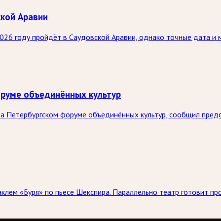
ской Аравии
26 году пройдёт в Саудовской Аравии, однако точные дата и 
оруме объединённых культур
на Петербургском форуме объединённых культур, сообщил пре
аклем «Буря» по пьесе Шекспира. Параллельно театр готовит пр