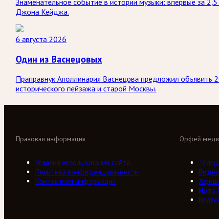
Знаменательное событие в истории музыки: впервые за 2,
Джона Кейджа.
6 августа 2026
Один из Васнецовых
Праправнук Аполлинария Васнецова предложил объявить 2
исторического пейзажа и старой Москвы.
Правовая информация
Орфей меди
Условия использования сайта
Телер
Политика конфиденциальности
Виде
Контактная информация
Афиш
Ноты
Колле