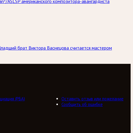
gan²/ASLSP американского композитора-авангардиста
Младший брат Виктора Васнецова считается мастером
циация (РБА)
Оставить отзыв или пожелание
Сообщить об ошибке