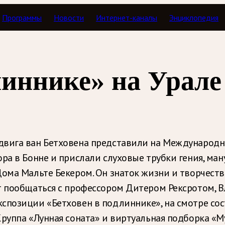
Программы
Новости
Интернет-каналы
Энциклопедия
линнике» на Урале
юдвига ван Бетховена представили на Междунаро
ра в Бонне и прислали слуховые трубки гения, ман
ома Мальте Бекером. Он знаток жизни и творчеств
ет пообщаться с профессором Дитером Рексротом,
спозиции «Бетховен в подлиннике», на смотре сост
Круппа «Лунная соната» и виртуальная подборка «