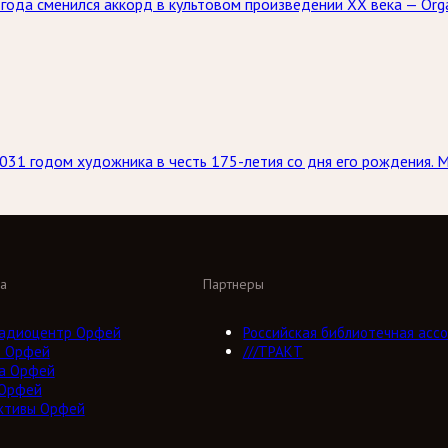
5 года сменился аккорд в культовом произведении XX века — Or
031 годом художника в честь 175-летия со дня его рождения. 
а
Партнеры
адиоцентр Орфей
Российская библиотечная ассо
о Орфей
///ТРАКТ
а Орфей
 Орфей
ктивы Орфей