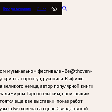
Города вещания
О нас
дном музыкальном фестивале «Be@thoven»
ускрипты партитур, рукописи. В афише —
а великого немца, автор популярной книги
 Владимиром Тарнопольским, написавшим
оятся еще две выставки: показ работ
Музыка Бетховена на сцене Свердловской