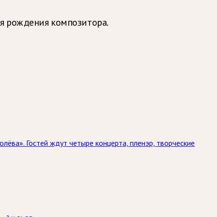
ня рождения композитора.
лёва». Гостей ждут четыре концерта, пленэр, творческие