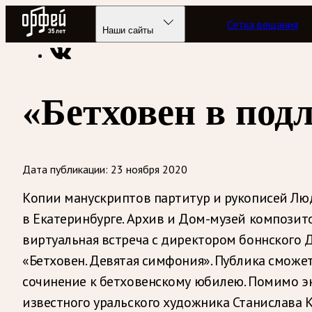
Радио Орфей
Сетка вещания
Радио классической музыки «Орфей»
Новости
Наши сайты
«Бетховен в под
Дата публикации:
23 ноября 2020
Копии манускриптов партитур и рукописей Л
в Екатеринбурге. Архив и Дом-музей композито
виртуальная встреча с директором боннского Д
«Бетховен. Девятая симфония». Публика смож
сочинение к бетховенскому юбилею. Помимо эк
известного уральского художника Станислава 