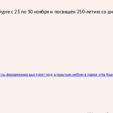
рге с 23 по 30 ноября и посвящён 250-летию со д
исты филармонии выступят под открытым небом в парке «На Коро