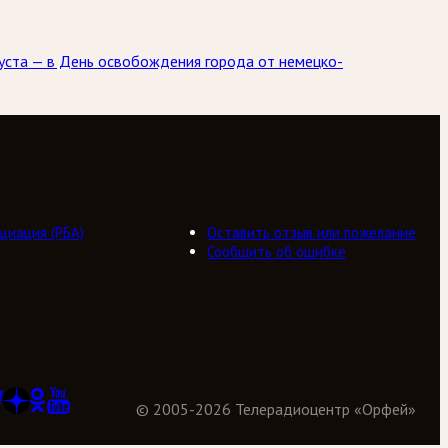
уста — в День освобождения города от немецко-
циация (РБА)
Оставить отзыв или пожелание
Сообщить об ошибке
©
2005
-
2026
Телерадиоцентр «Орфей»