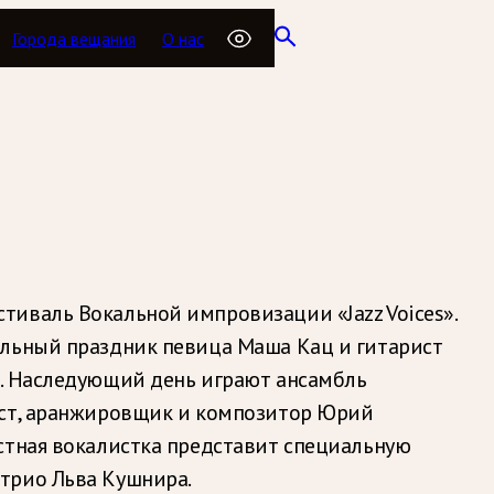
Города вещания
О нас
иваль Вокальной импровизации «Jazz Voices».
льный праздник певица Маша Кац и гитарист
а. Наследующий день играют ансамбль
ист, аранжировщик и композитор Юрий
стная вокалистка представит специальную
трио Льва Кушнира.