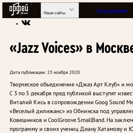
Радио Орфей
Сетка вещания
Радио классической музыки «Орфей»
Новости
Наши сайты
«Jazz Voices» в Москв
Дата публикации:
23 ноября 2020
Творческое объединение «Джаз Арт Клуб» и м
С 3 по 5 декабря пред публикой выступят изв
Виталий Кись в сопровождении Goog Sound Men
«Веселый дилижанс» из Обнинска под управле
Ковешников и CoolGroove SmallBand. На заклю
программу и своих учениц Диану Хатамову и 