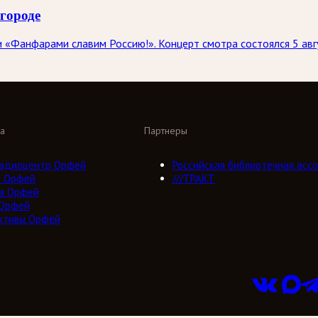
городе
 «Фанфарами славим Россию!». Концерт смотра состоялся 5 авг
а
Партнеры
адиоцентр Орфей
Российская библиотечная ассо
о Орфей
///ТРАКТ
а Орфей
 Орфей
ктивы Орфей