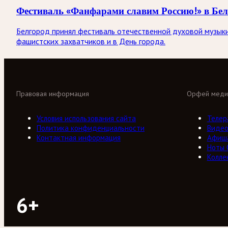
Фестиваль «Фанфарами славим Россию!» в Бел
Белгород принял фестиваль отечественной духовой музыки
фашистских захватчиков и в День города.
Правовая информация
Орфей меди
Условия использования сайта
Телер
Политика конфиденциальности
Виде
Контактная информация
Афиш
Ноты
Колле
6+