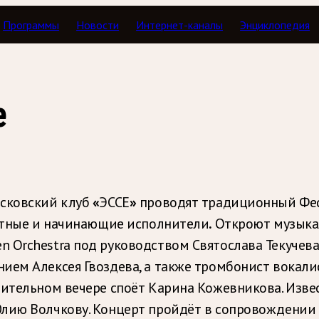
Программы
Новости
Интернет-каналы
Энциклопедия
е
осковский клуб
«
ЭССЕ
»
проводят традиционный Фест
естные и начинающие исполнители
.
Откроют музыка
 Orchestra под руководством Святослава Текучев
нием Алексея Гвоздева, а также тромбонист вокал
чительном вечере споёт Карина Кожевникова. Изве
Юлию Волчкову. Концерт пройдёт в сопровождении 