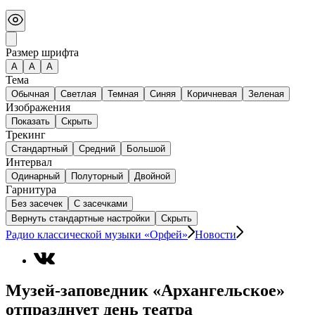
Размер шрифта
А
A
A
Тема
Обычная
Светлая
Темная
Синяя
Коричневая
Зеленая
Изображения
Показать
Скрыть
Трекинг
Стандартный
Средний
Большой
Интервал
Одинарный
Полуторный
Двойной
Гарнитура
Без засечек
С засечками
Вернуть стандартные настройки
Скрыть
Радио классической музыки «Орфей»
Новости
Музей-заповедник «Архангельское»
отпразднует день театра