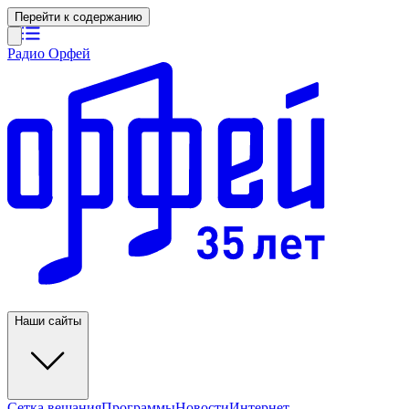
Перейти к содержанию
Радио Орфей
Наши сайты
Сетка вещания
Программы
Новости
Интернет-