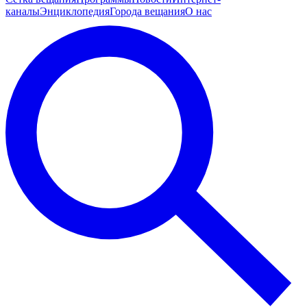
каналы
Энциклопедия
Города вещания
О нас