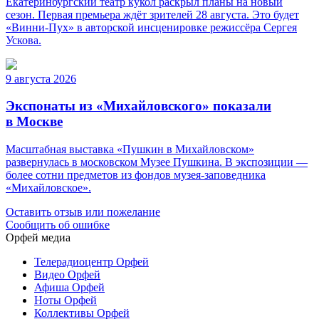
Екатеринбургский театр кукол раскрыл планы на новый
сезон. Первая премьера ждёт зрителей 28 августа. Это будет
«Винни-Пух» в авторской инсценировке режиссёра Сергея
Ускова.
9 августа 2026
Экспонаты из «Михайловского» показали
в Москве
Масштабная выставка «Пушкин в Михайловском»
развернулась в московском Музее Пушкина. В экспозиции —
более сотни предметов из фондов музея-заповедника
«Михайловское».
Оставить отзыв или пожелание
Сообщить об ошибке
Орфей медиа
Телерадиоцентр Орфей
Видео Орфей
Афиша Орфей
Ноты Орфей
Коллективы Орфей