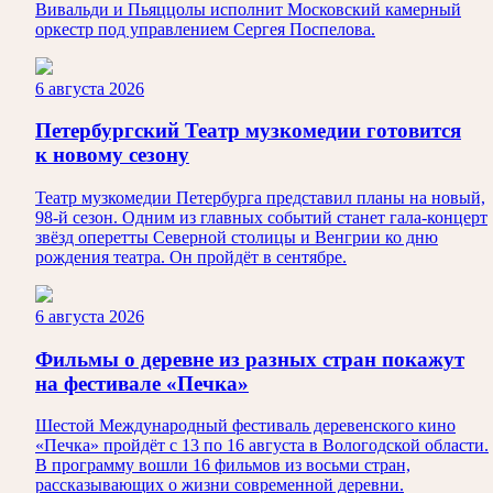
Вивальди и Пьяццолы исполнит Московский камерный
оркестр под управлением Сергея Поспелова.
6 августа 2026
Петербургский Театр музкомедии готовится
к новому сезону
Театр музкомедии Петербурга представил планы на новый,
98-й сезон. Одним из главных событий станет гала-концерт
звёзд оперетты Северной столицы и Венгрии ко дню
рождения театра. Он пройдёт в сентябре.
6 августа 2026
Фильмы о деревне из разных стран покажут
на фестивале «Печка»
Шестой Международный фестиваль деревенского кино
«Печка» пройдёт с 13 по 16 августа в Вологодской области.
В программу вошли 16 фильмов из восьми стран,
рассказывающих о жизни современной деревни.