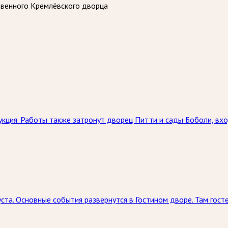
венного Кремлёвского дворца
кция. Работы также затронут дворец Питти и сады Боболи, вхо
ста. Основные события развернутся в Гостином дворе. Там госте