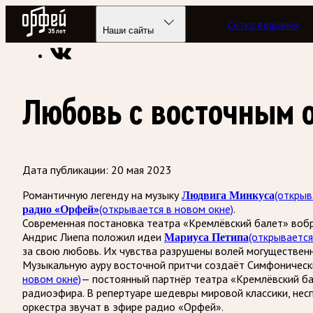
Радио Орфей
Сетка вещания
Радио классической музыки «Орфей»
Новости
Наши сайты
Любовь с восточным 
Дата публикации:
20 мая 2023
Романтичную легенду на музыку
Людвига Минкуса
(открыв
радио «Орфей»
(открывается в новом окне)
.
Современная постановка театра «Кремлёвский балет» вобр
Андрис Лиепа положил идеи
Мариуса Петипа
(открывается
за свою любовь. Их чувства разрушены волей могуществен
Музыкальную ауру восточной притчи создаёт Симфоническ
новом окне)
— постоянный партнёр театра «Кремлёвский ба
радиоэфира. В репертуаре шедевры мировой классики, нес
оркестра звучат в эфире радио «Орфей».