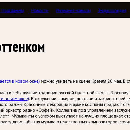
Программы
Новости
Интернет-каналы
Энциклопедия
оттенком
ается в новом окне)
можно увидеть на сцене Кремля 20 мая. В 
ала в себя лучшие традиции русской балетной школы. В основ
 в новом окне)
. В окружении факиров, лотосов и заклинателей
ного раджи. Красочные декорации и яркие костюмы придают отч
ий оркестр радио «Орфей». Коллектив под управлением заслуж
лет». Музыканты с успехом выступают на лучших площадках стр
праведливо забытая музыка отечественных композиторов, сочи