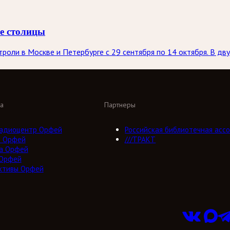
ве столицы
оли в Москве и Петербурге с 29 сентября по 14 октября. В дву
а
Партнеры
адиоцентр Орфей
Российская библиотечная ассо
о Орфей
///ТРАКТ
а Орфей
 Орфей
ктивы Орфей