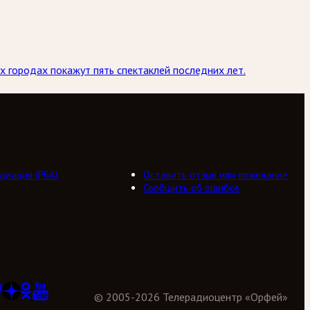
х городах покажут пять спектаклей последних лет.
циация (РБА)
Оставить отзыв или пожелание
Сообщить об ошибке
©
2005
-
2026
Телерадиоцентр «Орфей»