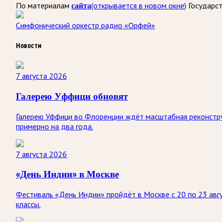
По материалам
сайта
(открывается в новом окне)
Государст
Симфонический оркестр радио «Орфей»
Новости
7 августа 2026
Галерею Уффици обновят
Галерею Уффици во Флоренции ждёт масштабная реконстру
примерно на два года.
7 августа 2026
«День Индии» в Москве
Фестиваль «День Индии» пройдёт в Москве с 20 по 23 авгу
классы.