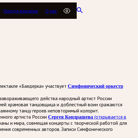
Города вещания
О нас
спектакле «Баядерка» участвует
Симфонический оркестр
у завораживающего действа народный артист России
 змей храмовая танцовщица и доблестный воин сражаются
аянному танцу героев неповторимый колорит.
енного артиста России
Сергея Кондрашева
(открывается в
аны и мира, совмещая концерты с творческой работой для
нения современных авторов. Записи Симфонического