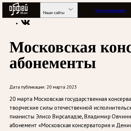
Радио Орфей
Сетка вещания
Радио классической музыки «Орфей»
Новости
Наши сайты
Московская кон
абонементы
Дата публикации:
20 марта 2023
20 марта Московская государственная консерв
творческие силы отечественной исполнительс
пианисты Элисо Вирсаладзе, Владимир Овчинн
абонемент «Московская консерватория и Дени