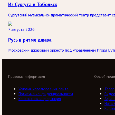
Из Сургута в Тобольск
Сургутский музыкально-драматический театр представит св
7 августа 2026
Русь в ритме джаза
Московский джазовый оркестр под управлением Игоря Бутм
Правовая информация
Орфей меди
Условия использования сайта
Телер
Политика конфиденциальности
Виде
Контактная информация
Афиш
Ноты
Колле