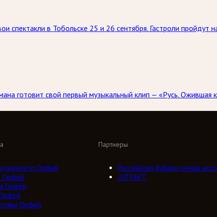
ои спектакли в Тобольске 25 и 26 сентября. Гастроли пройдут 
ана готовит свой первый музыкальный клип — «Русь. Ожившая к
а
Партнеры
адиоцентр Орфей
Российская библиотечная ассо
о Орфей
///ТРАКТ
а Орфей
 Орфей
ктивы Орфей