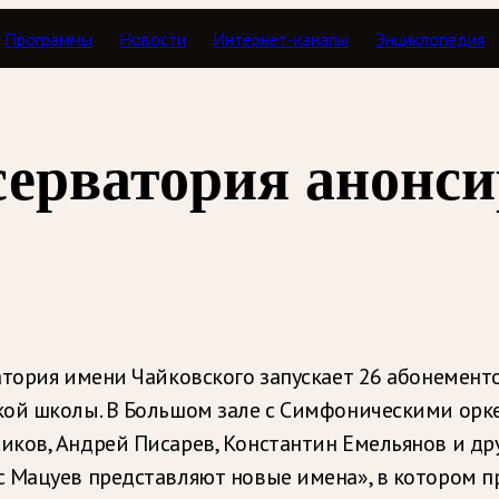
Программы
Новости
Интернет-каналы
Энциклопедия
серватория анонси
атория имени Чайковского запускает 26 абонементо
кой школы. В Большом зале с Симфоническими орк
иков, Андрей Писарев, Константин Емельянов и д
с Мацуев представляют новые имена», в котором 