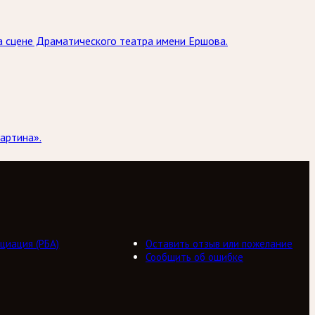
на сцене Драматического театра имени Ершова.
артина».
циация (РБА)
Оставить отзыв или пожелание
Сообщить об ошибке