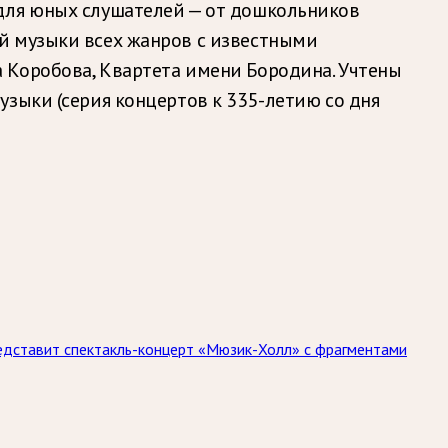
 для юных слушателей — от дошкольников
й музыки всех жанров с известными
 Коробова, Квартета имени Бородина. Учтены
зыки (серия концертов к 335-летию со дня
едставит спектакль-концерт «Мюзик-Холл» с фрагментами