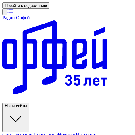
Перейти к содержанию
Радио Орфей
Наши сайты
Сетка вещания
Программы
Новости
Интернет-