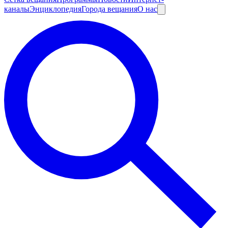
каналы
Энциклопедия
Города вещания
О нас