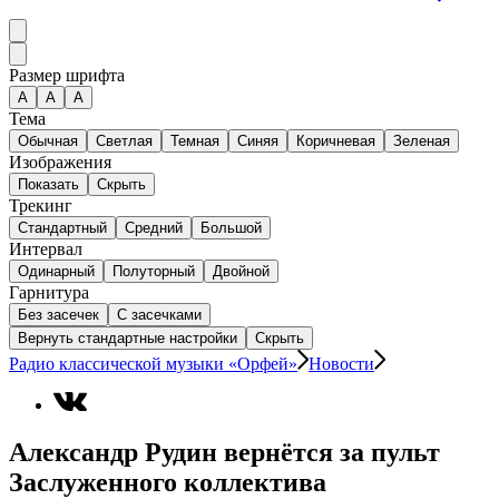
Размер шрифта
А
A
A
Тема
Обычная
Светлая
Темная
Синяя
Коричневая
Зеленая
Изображения
Показать
Скрыть
Трекинг
Стандартный
Средний
Большой
Интервал
Одинарный
Полуторный
Двойной
Гарнитура
Без засечек
С засечками
Вернуть стандартные настройки
Скрыть
Радио классической музыки «Орфей»
Новости
Александр Рудин вернётся за пульт
Заслуженного коллектива