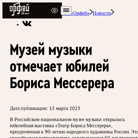
Радио Орфей
Радио классической музыки «Орфей»
Новости
Музей музыки
отмечает юбилей
Бориса Мессерера
Дата публикации:
15 марта 2023
В Российском национальном музее музыки открылась
юбилейная выставка «Театр Бориса Мессерера»,
приуроченная к 90-летию народного художника России. Эт
своеобразная ретроспектива, охватывающая 60 лет творчест