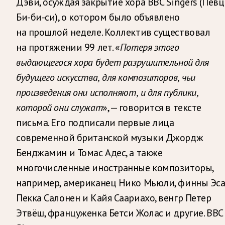
Дэви, осуждая закрытие хора BBC Singers (Пев
Би-би-си), о котором было объявлено
на прошлой неделе. Коллектив существовал
на протяжении 99 лет. «
Потеря этого
выдающегося хора будет разрушительной для
будущего искусства, для композиторов, чьи
произведения они исполняют, и для публики,
», — говорится в тексте
которой они служат
письма. Его подписали первые лица
современной британской музыки Джордж
Бенджамин и Томас Адес, а также
многочисленные иностранные композиторы,
например, американец Нико Мьюли, финны Эса
Пекка Салонен и Кайя Саариахо, венгр Петер
Этвёш, француженка Бетси Жолас и другие. BBC