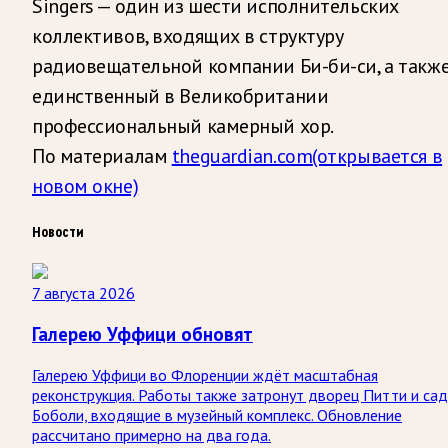
Singers — один из шести исполнительских
коллективов, входящих в структуру
радиовещательной компании Би-би-си, а такж
единственный в Великобритании
профессиональный камерный хор.
По материалам
theguardian.com
(открывается в
новом окне)
Новости
7 августа 2026
Галерею Уффици обновят
Галерею Уффици во Флоренции ждёт масштабная
реконструкция. Работы также затронут дворец Питти и са
Боболи, входящие в музейный комплекс. Обновление
рассчитано примерно на два года.