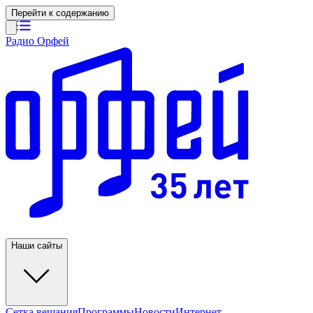
Перейти к содержанию
Радио Орфей
Наши сайты
Сетка вещания
Программы
Новости
Интернет-