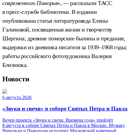
современного Поморья
», — рассказали ТАСС
в пресс-службе библиотеки. В издании
опубликована статья литературоведа Елены
Галимовой, посвященная жизни и творчеству
Шергина; древние поморские былины и предания;
выдержки из дневника писателя за 1939–1968 годы;
работы российского фотохудожника Валерия
Близнюка.
Новости
6 августа 2026
«Звуки и свечи» в соборе Святых Петра и Павла
Вечер проекта «Звуки и свечи. Времена года» пройдёт
8 августа в соборе Святых Петра и Павла в Москве. Музыку
Вивальди и Пьяццолы исполнит Московский камерный