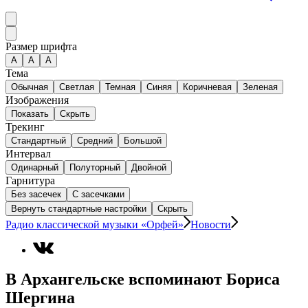
Размер шрифта
А
A
A
Тема
Обычная
Светлая
Темная
Синяя
Коричневая
Зеленая
Изображения
Показать
Скрыть
Трекинг
Стандартный
Средний
Большой
Интервал
Одинарный
Полуторный
Двойной
Гарнитура
Без засечек
С засечками
Вернуть стандартные настройки
Скрыть
Радио классической музыки «Орфей»
Новости
В Архангельске вспоминают Бориса
Шергина