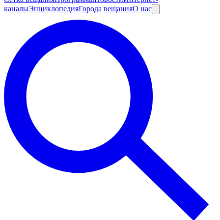
каналы
Энциклопедия
Города вещания
О нас