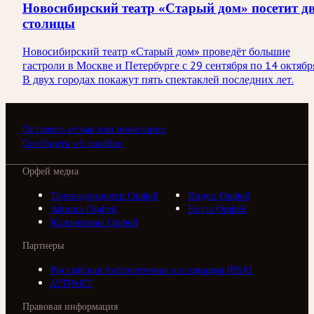
Новосибирский театр «Старый дом» посетит д
столицы
Новосибирский театр «Старый дом» проведёт большие
гастроли в Москве и Петербурге с 29 сентября по 14 октябр
В двух городах покажут пять спектаклей последних лет.
Оставить отзыв или пожелание
Сообщить об ошибке
Орфей медиа
Телерадиоцентр Орфей
Видео Орфей
Афиша Орфей
Ноты Орфей
Коллективы Орфей
Партнеры
Российская библиотечная ассоциация (РБА)
///ТРАКТ
Правовая информация