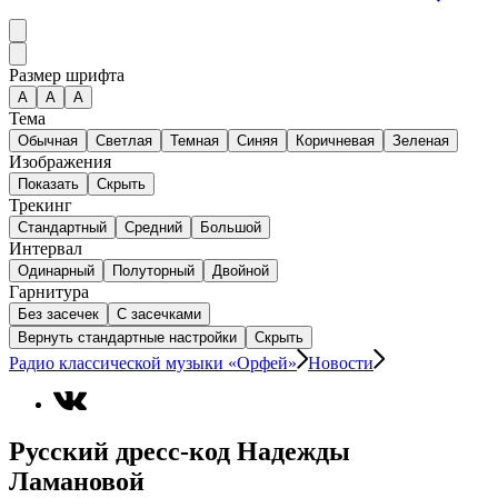
Размер шрифта
А
A
A
Тема
Обычная
Светлая
Темная
Синяя
Коричневая
Зеленая
Изображения
Показать
Скрыть
Трекинг
Стандартный
Средний
Большой
Интервал
Одинарный
Полуторный
Двойной
Гарнитура
Без засечек
С засечками
Вернуть стандартные настройки
Скрыть
Радио классической музыки «Орфей»
Новости
Русский дресс-код Надежды
Ламановой