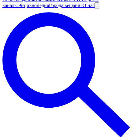
каналы
Энциклопедия
Города вещания
О нас