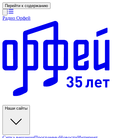
Перейти к содержанию
Радио Орфей
Наши сайты
Сетка вещания
Программы
Новости
Интернет-