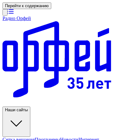
Перейти к содержанию
Радио Орфей
Наши сайты
Сетка вещания
Программы
Новости
Интернет-