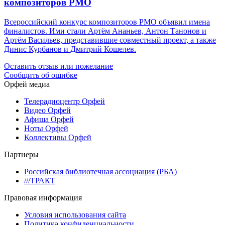
композиторов РМО
Всероссийский конкурс композиторов РМО объявил имена
финалистов. Ими стали Артём Ананьев, Антон Танонов и
Артём Васильев, представившие совместный проект, а также
Динис Курбанов и Дмитрий Кошелев.
Оставить отзыв или пожелание
Сообщить об ошибке
Орфей медиа
Телерадиоцентр Орфей
Видео Орфей
Афиша Орфей
Ноты Орфей
Коллективы Орфей
Партнеры
Российская библиотечная ассоциация (РБА)
///ТРАКТ
Правовая информация
Условия использования сайта
Политика конфиденциальности