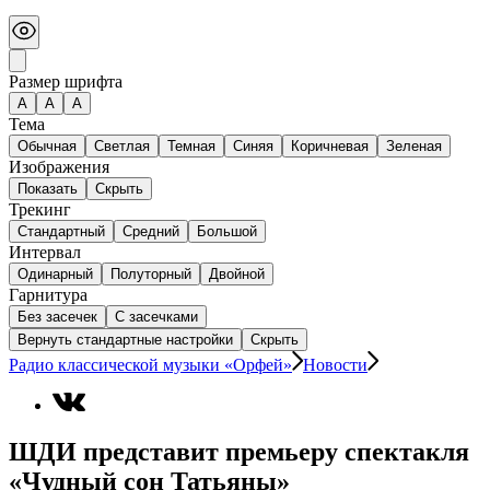
Размер шрифта
А
A
A
Тема
Обычная
Светлая
Темная
Синяя
Коричневая
Зеленая
Изображения
Показать
Скрыть
Трекинг
Стандартный
Средний
Большой
Интервал
Одинарный
Полуторный
Двойной
Гарнитура
Без засечек
С засечками
Вернуть стандартные настройки
Скрыть
Радио классической музыки «Орфей»
Новости
ШДИ представит премьеру спектакля
«Чудный сон Татьяны»