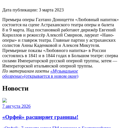
Дата публикации:
3 марта 2023
Премьера оперы Гаэтано Доницетти «Любовный напиток»
состоится на сцене Астраханского театра оперы и балета
8 и 9 марта. Над постановкой работают дирижёр Евгений
Кириллов и режиссёр Алексей Смирнов, лауреат «Нано-
оперы» и главреж театра. Главные партии у астраханских
солистов Анны Каденковой и Алексея Микутеля.
Премьерные показы «Любовного напитка» в России
состоялись в 1841 и в 1844 годах в Большом театре: сперва
силами Императорской русской оперной труппы, затем —
Императорской итальянской оперной труппы.
По материалам газеты
«Музыкальное
обозрение»
(открывается в новом окне)
Новости
7 августа 2026
«Орфей» расширяет границы!