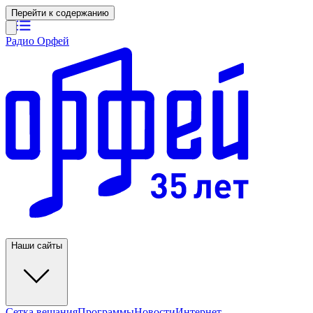
Перейти к содержанию
Радио Орфей
Наши сайты
Сетка вещания
Программы
Новости
Интернет-