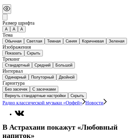
Размер шрифта
А
A
A
Тема
Обычная
Светлая
Темная
Синяя
Коричневая
Зеленая
Изображения
Показать
Скрыть
Трекинг
Стандартный
Средний
Большой
Интервал
Одинарный
Полуторный
Двойной
Гарнитура
Без засечек
С засечками
Вернуть стандартные настройки
Скрыть
Радио классической музыки «Орфей»
Новости
В Астрахани покажут «Любовный
напиток»