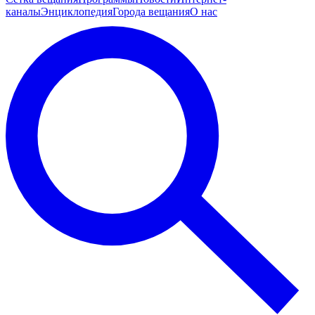
каналы
Энциклопедия
Города вещания
О нас