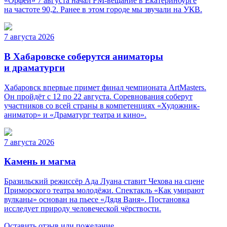
«Орфей» 7 августа начал FM-вещание в Екатеринбурге
на частоте 90,2. Ранее в этом городе мы звучали на УКВ.
7 августа 2026
В Хабаровске соберутся аниматоры
и драматурги
Хабаровск впервые примет финал чемпионата ArtMasters.
Он пройдёт с 12 по 22 августа. Соревнования соберут
участников со всей страны в компетенциях «Художник-
аниматор» и «Драматург театра и кино».
7 августа 2026
Камень и магма
Бразильский режиссёр Ада Луана ставит Чехова на сцене
Приморского театра молодёжи. Спектакль «Как умирают
вулканы» основан на пьесе «Дядя Ваня». Постановка
исследует природу человеческой чёрствости.
Оставить отзыв или пожелание