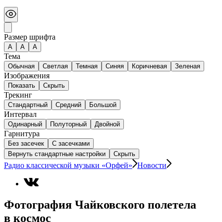
Размер шрифта
А
A
A
Тема
Обычная
Светлая
Темная
Синяя
Коричневая
Зеленая
Изображения
Показать
Скрыть
Трекинг
Стандартный
Средний
Большой
Интервал
Одинарный
Полуторный
Двойной
Гарнитура
Без засечек
С засечками
Вернуть стандартные настройки
Скрыть
Радио классической музыки «Орфей»
Новости
Фотография Чайковского полетела
в космос