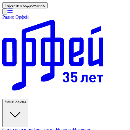
Перейти к содержанию
Радио Орфей
Наши сайты
Сетка вещания
Программы
Новости
Интернет-