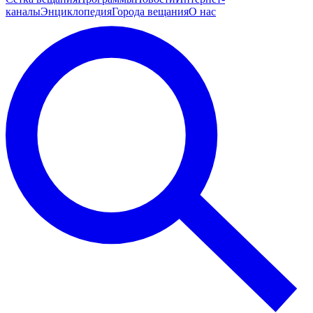
каналы
Энциклопедия
Города вещания
О нас