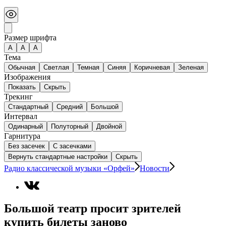
Размер шрифта
А
A
A
Тема
Обычная
Светлая
Темная
Синяя
Коричневая
Зеленая
Изображения
Показать
Скрыть
Трекинг
Стандартный
Средний
Большой
Интервал
Одинарный
Полуторный
Двойной
Гарнитура
Без засечек
С засечками
Вернуть стандартные настройки
Скрыть
Радио классической музыки «Орфей»
Новости
Большой театр просит зрителей
купить билеты заново