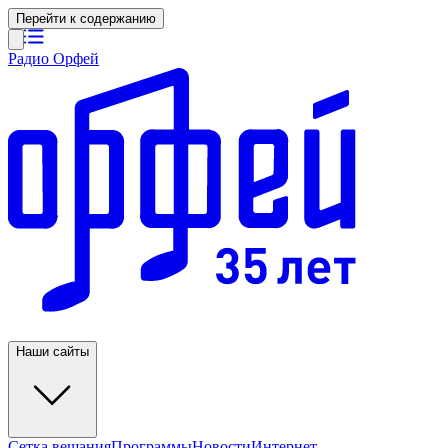
Перейти к содержанию
Радио Орфей
Наши сайты
Сетка вещания
Программы
Новости
Интернет-