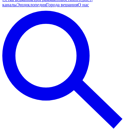
каналы
Энциклопедия
Города вещания
О нас