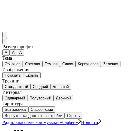
Размер шрифта
А
A
A
Тема
Обычная
Светлая
Темная
Синяя
Коричневая
Зеленая
Изображения
Показать
Скрыть
Трекинг
Стандартный
Средний
Большой
Интервал
Одинарный
Полуторный
Двойной
Гарнитура
Без засечек
С засечками
Вернуть стандартные настройки
Скрыть
Радио классической музыки «Орфей»
Новости