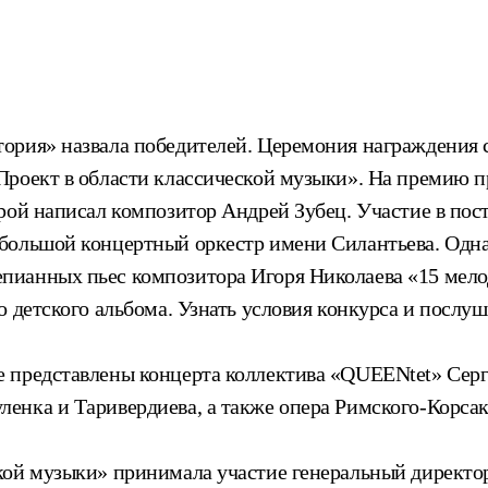
рия» назвала победителей. Церемония награждения сос
Проект в области классической музыки». На премию п
орой написал композитор Андрей Зубец. Участие в по
большой концертный оркестр имени Силантьева. Одна
пианных пьес композитора Игоря Николаева «15 мело
о детского альбома. Узнать условия конкурса и посл
 представлены концерта коллектива «QUEENtet» Серг
ленка и Таривердиева, а также опера Римского-Корсак
кой музыки» принимала участие генеральный директо