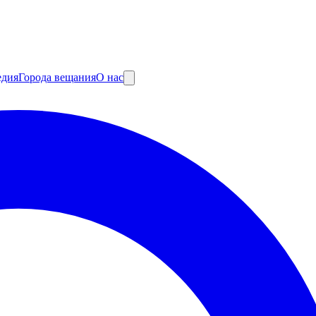
едия
Города вещания
О нас