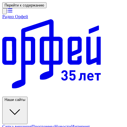
Перейти к содержанию
Радио Орфей
Наши сайты
Сетка вещания
Программы
Новости
Интернет-