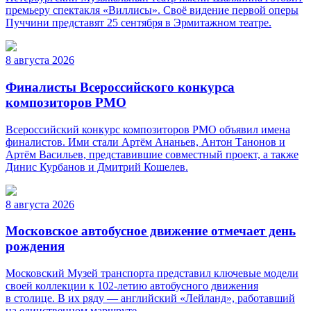
премьеру спектакля «Виллисы». Своё видение первой оперы
Пуччини представят 25 сентября в Эрмитажном театре.
8 августа 2026
Финалисты Всероссийского конкурса
композиторов РМО
Всероссийский конкурс композиторов РМО объявил имена
финалистов. Ими стали Артём Ананьев, Антон Танонов и
Артём Васильев, представившие совместный проект, а также
Динис Курбанов и Дмитрий Кошелев.
8 августа 2026
Московское автобусное движение отмечает день
рождения
Московский Музей транспорта представил ключевые модели
своей коллекции к 102-летию автобусного движения
в столице. В их ряду — английский «Лейланд», работавший
на единственном маршруте.