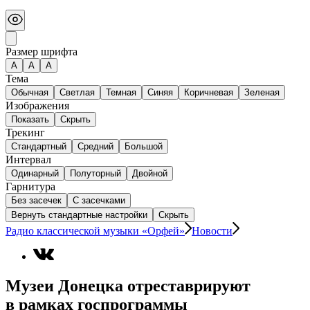
Размер шрифта
А
A
A
Тема
Обычная
Светлая
Темная
Синяя
Коричневая
Зеленая
Изображения
Показать
Скрыть
Трекинг
Стандартный
Средний
Большой
Интервал
Одинарный
Полуторный
Двойной
Гарнитура
Без засечек
С засечками
Вернуть стандартные настройки
Скрыть
Радио классической музыки «Орфей»
Новости
Музеи Донецка отреставрируют
в рамках госпрограммы