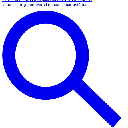
каналы
Энциклопедия
Города вещания
О нас