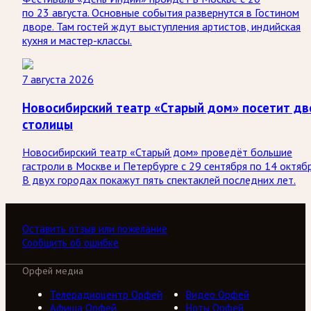
по 23 августа. Основные события развернутся в Гостином
дворе. Там гостей ждут выступления артистов, индийская
кухня и мастер-классы.
7 августа 2026
Новосибирский театр «Старый дом» посетит дв
столицы
Новосибирский театр «Старый дом» проведёт большие
гастроли в Москве и Петербурге с 29 сентября по 14 октябр
В двух городах покажут пять спектаклей последних лет.
Оставить отзыв или пожелание
Сообщить об ошибке
Орфей медиа
Телерадиоцентр Орфей
Видео Орфей
Афиша Орфей
Ноты Орфей