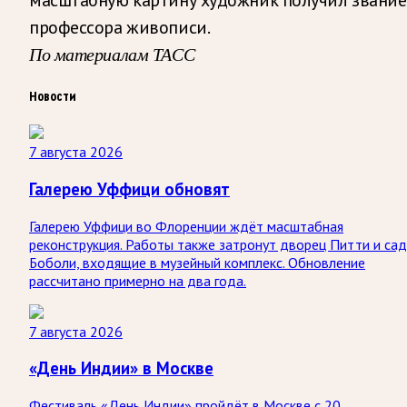
профессора живописи.
По материалам ТАСС
Новости
7 августа 2026
Галерею Уффици обновят
Галерею Уффици во Флоренции ждёт масштабная
реконструкция. Работы также затронут дворец Питти и са
Боболи, входящие в музейный комплекс. Обновление
рассчитано примерно на два года.
7 августа 2026
«День Индии» в Москве
Фестиваль «День Индии» пройдёт в Москве с 20