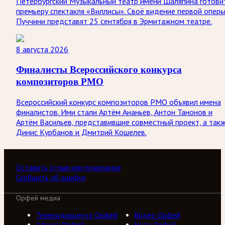
Петербургский Музыкальный театр имени Шаляпина готови
премьеру спектакля «Виллисы». Своё видение первой опер
Пуччини представят 25 сентября в Эрмитажном театре.
8 августа 2026
Финалисты Всероссийского конкурса
композиторов РМО
Всероссийский конкурс композиторов РМО объявил имена
финалистов. Ими стали Артём Ананьев, Антон Танонов и
Артём Васильев, представившие совместный проект, а так
Динис Курбанов и Дмитрий Кошелев.
Оставить отзыв или пожелание
Сообщить об ошибке
Орфей медиа
Телерадиоцентр Орфей
Видео Орфей
Афиша Орфей
Ноты Орфей