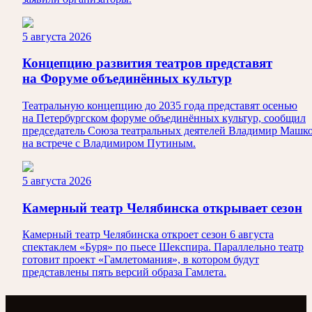
5 августа 2026
Концепцию развития театров представят
на Форуме объединённых культур
Театральную концепцию до 2035 года представят осенью
на Петербургском форуме объединённых культур, сообщил
председатель Союза театральных деятелей Владимир Машк
на встрече с Владимиром Путиным.
5 августа 2026
Камерный театр Челябинска открывает сезон
Камерный театр Челябинска откроет сезон 6 августа
спектаклем «Буря» по пьесе Шекспира. Параллельно театр
готовит проект «Гамлетомания», в котором будут
представлены пять версий образа Гамлета.