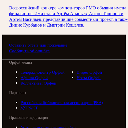
Всероссийский конкурс композиторов РМО объявил имена
финалистов. Ими стали Артём Ананьев, Антон Танонов и
Артём Васильев, представившие совместный проект, а такж
Динис Курбанов и Дмитрий Кошелев.
Оставить отзыв или пожелание
Сообщить об ошибке
Орфей медиа
Телерадиоцентр Орфей
Видео Орфей
Афиша Орфей
Ноты Орфей
Коллективы Орфей
Партнеры
Российская библиотечная ассоциация (РБА)
///ТРАКТ
Правовая информация
Условия использования сайта