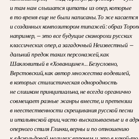
и там нам слышатся цитаты из опер, которые
в то время еще не были написаны. То же касается
и созданных композитором типажей: образ Тороп
например, — это все будущие скоморохи русских
классических опер, а загадочный Неизвестный —
дальний предок таких персонажей, как
Шакловитый в «Хованщине»… Безусловно,
Верстовский, как автор множества водевилей,
в которых стилистическая однородность
не слишком принципиальна, не всегда органично
совмещает разные жанры вместе, и претензии
в неестественности скрещивания русской песни
и итальянской арии, часто высказываемые и в адр
оперного стиля Глинки, верны и по отношению
к «Аскольдовой могиле»; впрочем, и это в какой-то