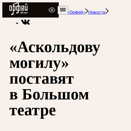
Радио Орфей
Радио классической музыки «Орфей»
Новости
«Аскольдову
могилу»
поставят
в Большом
театре