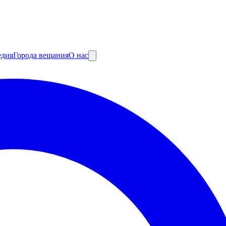
едия
Города вещания
О нас