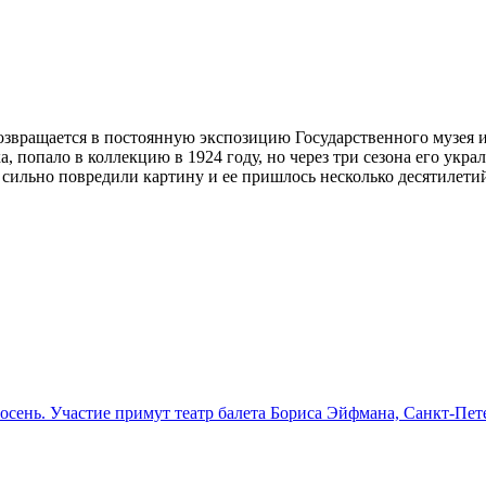
 возвращается в постоянную экспозицию Государственного музея
, попало в коллекцию в 1924 году, но через три сезона его ук
 сильно повредили картину и ее пришлось несколько десятилети
осень. Участие примут театр балета Бориса Эйфмана, Санкт-Пет