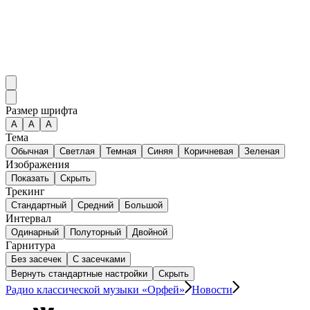
Размер шрифта
А
A
A
Тема
Обычная
Светлая
Темная
Синяя
Коричневая
Зеленая
Изображения
Показать
Скрыть
Трекинг
Стандартный
Средний
Большой
Интервал
Одинарный
Полуторный
Двойной
Гарнитура
Без засечек
С засечками
Вернуть стандартные настройки
Скрыть
Радио классической музыки «Орфей»
Новости