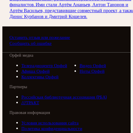
финалистов. Ими стали Артём Ананьев, Антон Танонов и
Артём Васильев, представившие совместный проект, а такж
Динис Курбанов и Дмитрий Кошелев.
Оставить отзыв или пожелание
Сообщить об ошибке
Орфей медиа
Телерадиоцентр Орфей
Видео Орфей
Афиша Орфей
Ноты Орфей
Коллективы Орфей
Партнеры
Российская библиотечная ассоциация (РБА)
///ТРАКТ
Правовая информация
Условия использования сайта
Политика конфиденциальности