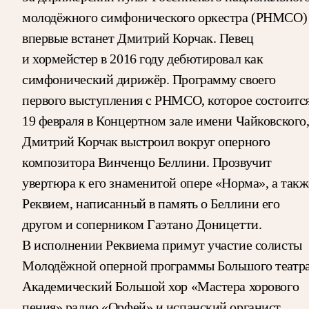
молодёжного симфонического оркестра (РНМСО)
впервые встанет Дмитрий Корчак. Певец
и хормейстер в 2016 году дебютировал как
симфонический дирижёр. Программу своего
первого выступления с РНМСО, которое состоитс
19 февраля в Концертном зале имени Чайковского
Дмитрий Корчак выстроил вокруг оперного
композитора Винченцо Беллини. Прозвучит
увертюра к его знаменитой опере «Норма», а такж
Реквием, написанный в память о Беллини его
другом и соперником Гаэтано Доницетти.
В исполнении Реквиема примут участие солисты
Молодёжной оперной программы Большого театра
Академический Большой хор «Мастера хорового
пения» радио «Орфей» и испанский органист