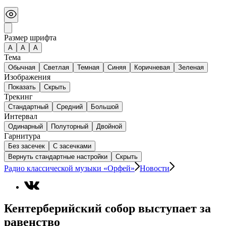
Размер шрифта
А
A
A
Тема
Обычная
Светлая
Темная
Синяя
Коричневая
Зеленая
Изображения
Показать
Скрыть
Трекинг
Стандартный
Средний
Большой
Интервал
Одинарный
Полуторный
Двойной
Гарнитура
Без засечек
С засечками
Вернуть стандартные настройки
Скрыть
Радио классической музыки «Орфей»
Новости
Кентерберийский собор выступает за
равенство