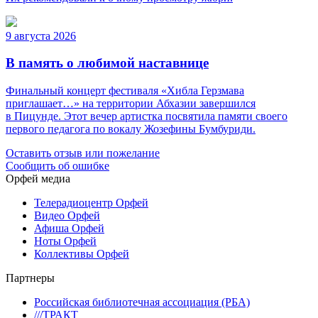
9 августа 2026
В память о любимой наставнице
Финальный концерт фестиваля «Хибла Герзмава
приглашает…» на территории Абхазии завершился
в Пицунде. Этот вечер артистка посвятила памяти своего
первого педагога по вокалу Жозефины Бумбуриди.
Оставить отзыв или пожелание
Сообщить об ошибке
Орфей медиа
Телерадиоцентр Орфей
Видео Орфей
Афиша Орфей
Ноты Орфей
Коллективы Орфей
Партнеры
Российская библиотечная ассоциация (РБА)
///ТРАКТ