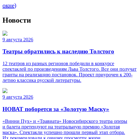
окне)
Новости
9 августа 2026
Театры обратились к наследию Толстого
12 театров из разных регионов победили в конкурсе
спектаклей по произведениям Льва Толстого. Все они получат
гранты на реализацию постановок. Проект приурочен к 200-
летию классика русской литературы.
9 августа 2026
НОВАТ поборется за «Золотую Маску»
«Винни Пух» и «Травиата» Новосибирского театра оперы
и балета претендуют на театральную премию «Золотая
маска». Спектакли успешно прошли первый этап отбора.
Их рекомендовали к очному просмотру жюри.