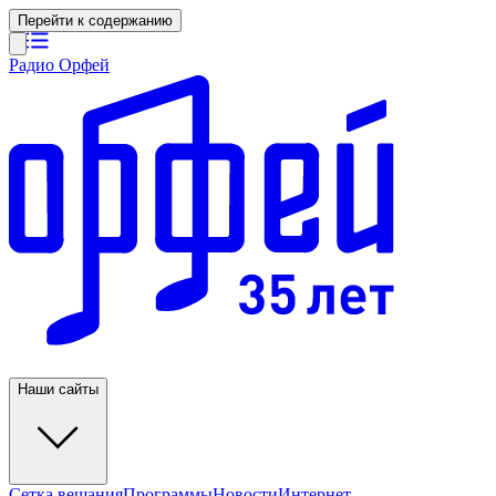
Перейти к содержанию
Радио Орфей
Наши сайты
Сетка вещания
Программы
Новости
Интернет-