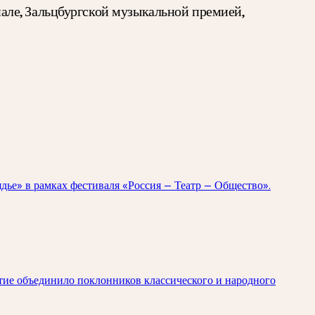
але, Зальцбургской музыкальной премией,
ядье» в рамках фестиваля «Россия — Театр — Общество».
ытие объединило поклонников классического и народного