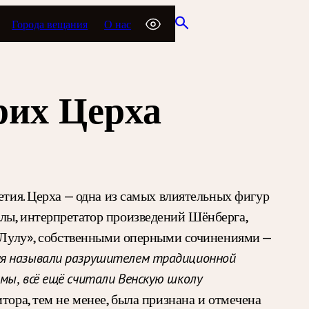
Города вещания
О нас
рих Церха
етия. Церха — одна из самых влиятельных фигур
лы, интерпретатор произведений Шёнберга,
а «Лулу», собственными оперными сочинениями —
я называли разрушителем традиционной
мы, всё ещё считали Венскую школу
тора, тем не менее, была признана и отмечена