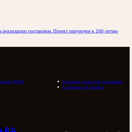
на реализацию постановок. Проект приурочен к 200-летию
циация (РБА)
Оставить отзыв или пожелание
Сообщить об ошибке