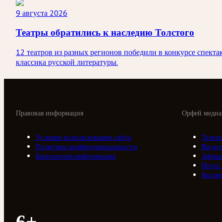
9 августа 2026
Театры обратились к наследию Толстого
12 театров из разных регионов победили в конкурсе спект
классика русской литературы.
Правовая информация
Орфей медиа
Условия использования сайта
Телер
Политика конфиденциальности
Видео
Контактная информация
Афиш
Ноты
Колле
6+