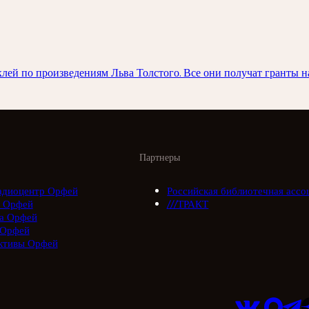
аклей по произведениям Льва Толстого. Все они получат гранты 
Партнеры
адиоцентр Орфей
Российская библиотечная ассо
 Орфей
///ТРАКТ
а Орфей
 Орфей
ктивы Орфей