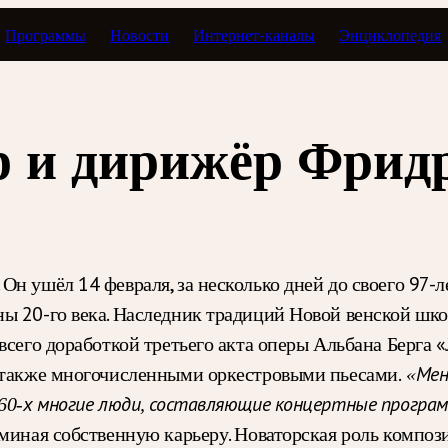
Программы
Новости
Интернет-каналы
Энциклопедия
р и дирижёр Фрид
н ушёл 14 февраля, за несколько дней до своего 97-л
ы 20-го века. Наследник традиций Новой венской шко
 всего доработкой третьего акта оперы Альбана Берг
а также многочисленными оркестровыми пьесами.
«Мен
960-х многие люди, составляющие концертные програм
оминая собственную карьеру. Новаторская роль компози