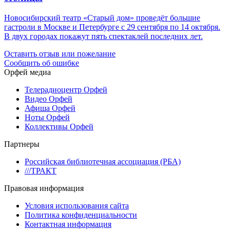
Новосибирский театр «Старый дом» проведёт большие
гастроли в Москве и Петербурге с 29 сентября по 14 октября.
В двух городах покажут пять спектаклей последних лет.
Оставить отзыв или пожелание
Сообщить об ошибке
Орфей медиа
Телерадиоцентр Орфей
Видео Орфей
Афиша Орфей
Ноты Орфей
Коллективы Орфей
Партнеры
Российская библиотечная ассоциация (РБА)
///ТРАКТ
Правовая информация
Условия использования сайта
Политика конфиденциальности
Контактная информация