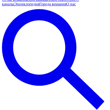
каналы
Энциклопедия
Города вещания
О нас