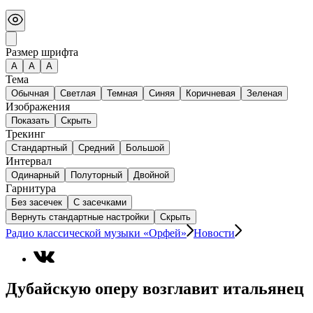
Размер шрифта
А
A
A
Тема
Обычная
Светлая
Темная
Синяя
Коричневая
Зеленая
Изображения
Показать
Скрыть
Трекинг
Стандартный
Средний
Большой
Интервал
Одинарный
Полуторный
Двойной
Гарнитура
Без засечек
С засечками
Вернуть стандартные настройки
Скрыть
Радио классической музыки «Орфей»
Новости
Дубайскую оперу возглавит итальянец