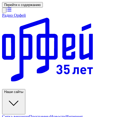
Перейти к содержанию
Радио Орфей
Наши сайты
Сетка вещания
Программы
Новости
Интернет-