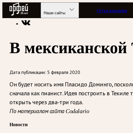
Радио Орфей
Сетка вещания
Радио классической музыки «Орфей»
Новости
Наши сайты
В мексиканской 
Дата публикации:
5 февраля 2020
Он будет носить имя Пласидо Доминго, поскол
сначала как пианист. Идея построить в Текиле
открыть через два-три года.
По материалам сайта Codalario
Новости