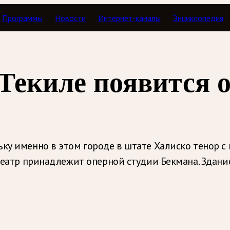
Программы
Новости
Интернет-каналы
Энциклопедия
Текиле появится 
ьку именно в этом городе в штате Халиско тенор 
 театр принадлежит оперной студии Бекмана. Здание