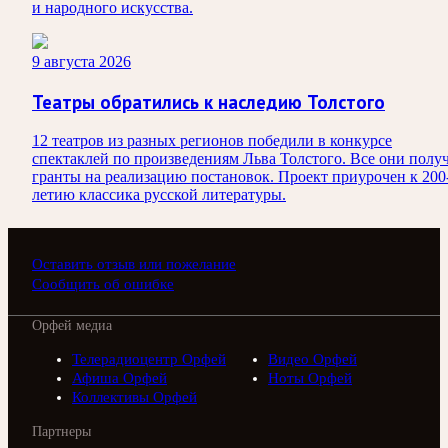
и народного искусства.
9 августа 2026
Театры обратились к наследию Толстого
12 театров из разных регионов победили в конкурсе
спектаклей по произведениям Льва Толстого. Все они полу
гранты на реализацию постановок. Проект приурочен к 200
летию классика русской литературы.
Оставить отзыв или пожелание
Сообщить об ошибке
Орфей медиа
Телерадиоцентр Орфей
Видео Орфей
Афиша Орфей
Ноты Орфей
Коллективы Орфей
Партнеры