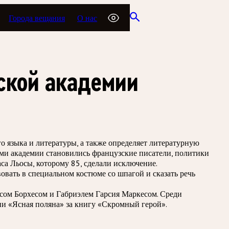
Города вещания
О нас
зской академии
о языка и литературы, а также определяет литературную
ами академии становились французские писатели, политики
са Льосы, которому 85, сделали исключение.
овать в специальном костюме со шпагой и сказать речь
сом Борхесом и Габриэлем Гарсия Маркесом. Среди
мии «Ясная поляна» за книгу «Скромный герой».