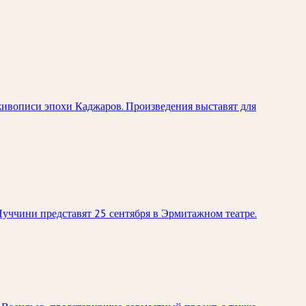
живописи эпохи Каджаров. Произведения выставят для
уччини представят 25 сентября в Эрмитажном театре.