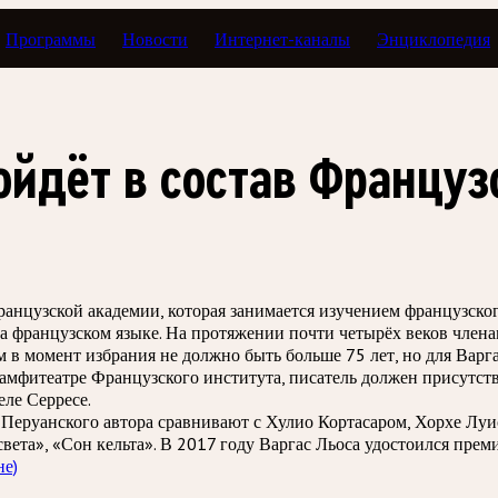
Программы
Новости
Интернет-каналы
Энциклопедия
ойдёт в состав Францу
анцузской академии, которая занимается изучением французског
 на французском языке. На протяжении почти четырёх веков член
в момент избрания не должно быть больше 75 лет, но для Варга
амфитеатре Французского института, писатель должен присутств
ле Серресе.
 Перуанского автора сравнивают с Хулио Кортасаром, Хорхе Луи
вета», «Сон кельта». В 2017 году Варгас Льоса удостоился пре
не)