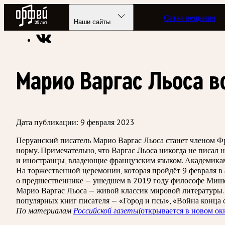
Радио Орфей
Сетка вещания
Радио классической музыки «Орфей»
Новости
Наши сайты
Марио Варгас Льоса в
Дата публикации:
9 февраля 2023
Перуанский писатель Марио Варгас Льоса станет членом Фр
норму. Примечательно, что Варгас Льоса никогда не писал
и иностранцы, владеющие французским языком. Академикам 
На торжественной церемонии, которая пройдёт 9 февраля в 
о предшественнике — ушедшем в 2019 году философе Мише
Марио Варгас Льоса — живой классик мировой литературы.
популярных книг писателя — «Город и псы», «Война конца с
(открывается в новом ок
По материалам
Российской газеты