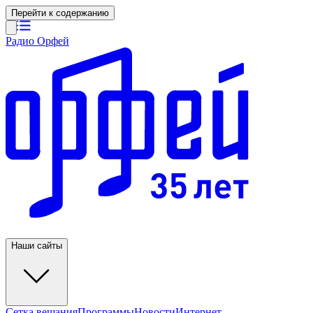
Перейти к содержанию
Радио Орфей
Наши сайты
Сетка вещания
Программы
Новости
Интернет-