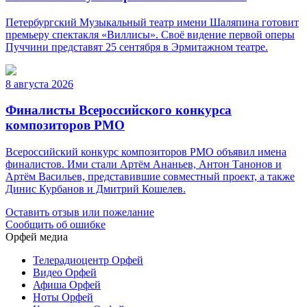
Петербургский Музыкальный театр имени Шаляпина готовит
премьеру спектакля «Виллисы». Своё видение первой оперы
Пуччини представят 25 сентября в Эрмитажном театре.
8 августа 2026
Финалисты Всероссийского конкурса
композиторов РМО
Всероссийский конкурс композиторов РМО объявил имена
финалистов. Ими стали Артём Ананьев, Антон Танонов и
Артём Васильев, представившие совместный проект, а также
Динис Курбанов и Дмитрий Кошелев.
Оставить отзыв или пожелание
Сообщить об ошибке
Орфей медиа
Телерадиоцентр Орфей
Видео Орфей
Афиша Орфей
Ноты Орфей