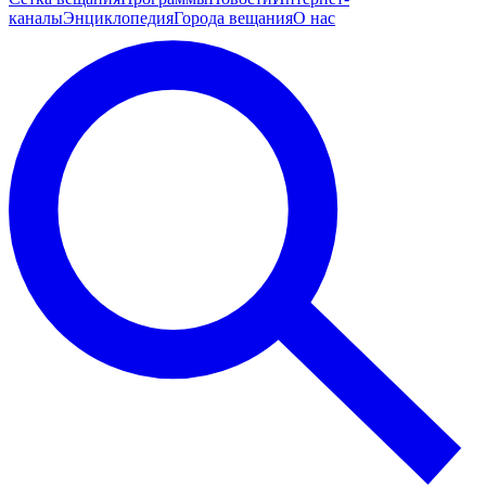
каналы
Энциклопедия
Города вещания
О нас