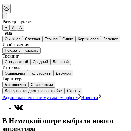
Размер шрифта
А
A
A
Тема
Обычная
Светлая
Темная
Синяя
Коричневая
Зеленая
Изображения
Показать
Скрыть
Трекинг
Стандартный
Средний
Большой
Интервал
Одинарный
Полуторный
Двойной
Гарнитура
Без засечек
С засечками
Вернуть стандартные настройки
Скрыть
Радио классической музыки «Орфей»
Новости
В Немецкой опере выбрали нового
директора