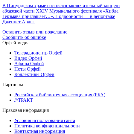
В Пицундском храме состоялся заключительный концерт
абхазской части XXIV Музыкального фестиваля «Хибла
Герзмава приглашает…». Подробности — в репортаже
Дженнет Арльт.
Оставить отзыв или пожелание
Сообщить об ошибке
Орфей медиа
Телерадиоцентр Орфей
Видео Орфей
Афиша Орфей
Ноты Орфей
Коллективы Орфей
Партнеры
Российская библиотечная ассоциация (РБА)
///ТРАКТ
Правовая информация
Условия использования сайта
Политика конфиденциальности
Контактная информация