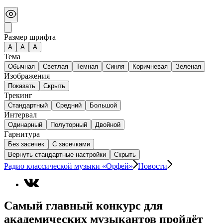
Размер шрифта
А
A
A
Тема
Обычная
Светлая
Темная
Синяя
Коричневая
Зеленая
Изображения
Показать
Скрыть
Трекинг
Стандартный
Средний
Большой
Интервал
Одинарный
Полуторный
Двойной
Гарнитура
Без засечек
С засечками
Вернуть стандартные настройки
Скрыть
Радио классической музыки «Орфей»
Новости
Самый главный конкурс для
академических музыкантов пройдёт