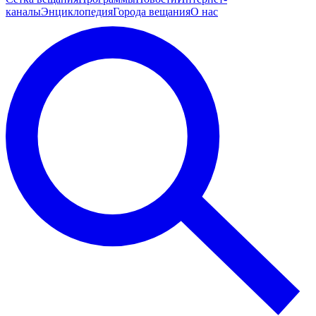
каналы
Энциклопедия
Города вещания
О нас