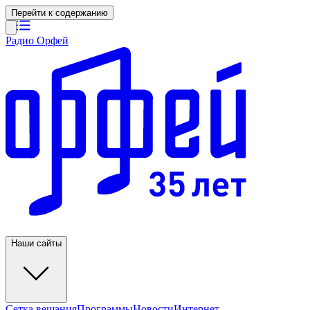
Перейти к содержанию
Радио Орфей
Наши сайты
Сетка вещания
Программы
Новости
Интернет-