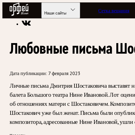
Радио Орфей
Сетка вещания
Радио классической музыки «Орфей»
Новости
Наши сайты
Любовные письма Шос
Дата публикации:
7 февраля 2023
Личные письма Дмитрия Шостаковича выставят на
балета Большого театра Нине Ивановой. Лот оцен
об отношениях матери с Шостаковичем. Композитор
Шостакович уже был женат. Письма были опублико
композитора, адресованные Нине Ивановой, ушли 