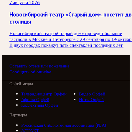
7 августа 2026
Новосибирский театр «Старый дом» посетит дв
столицы
Новосибирский театр «Старый дом» проведёт большие
гастроли в Москве и Петербурге с 29 сентября по 14 октябр
В двух городах покажут пять спектаклей последних лет.
Оставить отзыв или пожелание
Сообщить об ошибке
Орфей медиа
Телерадиоцентр Орфей
Видео Орфей
Афиша Орфей
Ноты Орфей
Коллективы Орфей
Партнеры
Российская библиотечная ассоциация (РБА)
///ТРАКТ