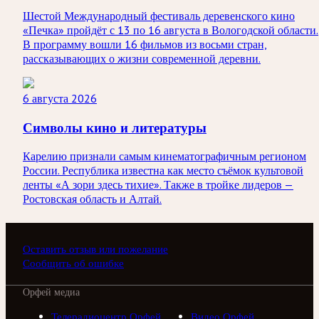
Шестой Международный фестиваль деревенского кино
«Печка» пройдёт с 13 по 16 августа в Вологодской области.
В программу вошли 16 фильмов из восьми стран,
рассказывающих о жизни современной деревни.
6 августа 2026
Символы кино и литературы
Карелию признали самым кинематографичным регионом
России. Республика известна как место съёмок культовой
ленты «А зори здесь тихие». Также в тройке лидеров —
Ростовская область и Алтай.
Оставить отзыв или пожелание
Сообщить об ошибке
Орфей медиа
Телерадиоцентр Орфей
Видео Орфей