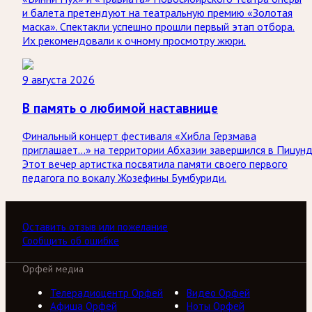
и балета претендуют на театральную премию «Золотая
маска». Спектакли успешно прошли первый этап отбора.
Их рекомендовали к очному просмотру жюри.
9 августа 2026
В память о любимой наставнице
Финальный концерт фестиваля «Хибла Герзмава
приглашает…» на территории Абхазии завершился в Пицунд
Этот вечер артистка посвятила памяти своего первого
педагога по вокалу Жозефины Бумбуриди.
Оставить отзыв или пожелание
Сообщить об ошибке
Орфей медиа
Телерадиоцентр Орфей
Видео Орфей
Афиша Орфей
Ноты Орфей