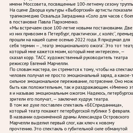
имени Моссовета, посвященные 100-летнему сезону труппы
На сцене Дворца культуры «Выборгский» артисты показали
трагикомедию Освальда Заградника «Соло для часов с бое
в постановке Павла Пархоменко.
«Мы встречаем свое 100-летие новыми постановками. Две
из них привозим в Петербург, практически „с колёс“, премье
прошли на нашей сцене осенью 2022 года. Я придумал для
себя термин — „театр эмоционального ожога“. Это тот теат
который мне кажется моим, который мне интересен», —
сказал корр. ТАСС художественный руководитель театра
режиссер Евгений Марчелли.
По словам мастера, он стремится к тому, чтобы на спектак
человек получал не просто эмоциональный заряд, а какое-
сильное эмоциональное переживание, потрясение. Оно мо
быть как положительным, так и раздражающим. «Именно э
я и называю эмоциональным ожогом. Надеюсь, петербургск
зрители его получат, — заключил худрук театра.
В том же духе поставлен спектакль «БЕСприданница»,
который театр покажет петербургской публике 5 февраля.
В названии одноимённой драмы Александра Островского
Марчелли выделил первый слог, как ключ к новому
прочтению. Это спектакль о губительной силе обманутой