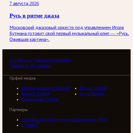
7 августа 2026
Русь в ритме джаза
Московский джазовый оркестр под управлением Игоря
Бутмана готовит свой первый музыкальный клип — «Русь.
Ожившая картина».
Оставить отзыв или пожелание
Сообщить об ошибке
Орфей медиа
Телерадиоцентр Орфей
Видео Орфей
Афиша Орфей
Ноты Орфей
Коллективы Орфей
Партнеры
Российская библиотечная ассоциация (РБА)
///ТРАКТ