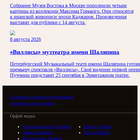
Собрание Музея Востока в Москве пополнили четыре
картины из коллекции Максима Горького. Они относятся
к иранской живописи эпохи Каджаров. Произведения
выставят для публики с 14 августа.
8 августа 2026
«Виллисы» музтеатра имени Шаляпина
Петербургский Музыкальный театр имени Шаляпина готов
премьеру спектакля «Виллисы». Своё видение первой опер
Пуччини представят 25 сентября в Эрмитажном театре.
Оставить отзыв или пожелание
Сообщить об ошибке
Орфей медиа
Телерадиоцентр Орфей
Видео Орфей
Афиша Орфей
Ноты Орфей
Коллективы Орфей