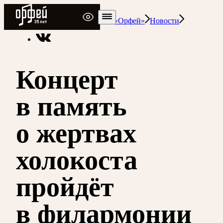
Радио Орфей
Радио классической музыки «Орфей»
Новости
Концерт
в память
о жертвах
холокоста
пройдёт
в филармонии