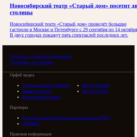
Новосибирский театр «Старый дом» посетит д
столицы
Новосибирский театр «Старый дом» проведёт большие
гастроли в Москве и Петербурге с 29 сентября по 14 октября
В двух городах покажут пять спектаклей последних лет.
Оставить отзыв или пожелание
Сообщить об ошибке
Орфей медиа
Телерадиоцентр Орфей
Видео Орфей
Афиша Орфей
Ноты Орфей
Коллективы Орфей
Партнеры
Российская библиотечная ассоциация (РБА)
///ТРАКТ
Правовая информация