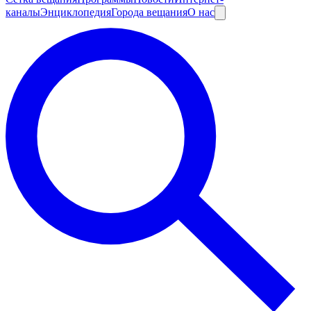
каналы
Энциклопедия
Города вещания
О нас