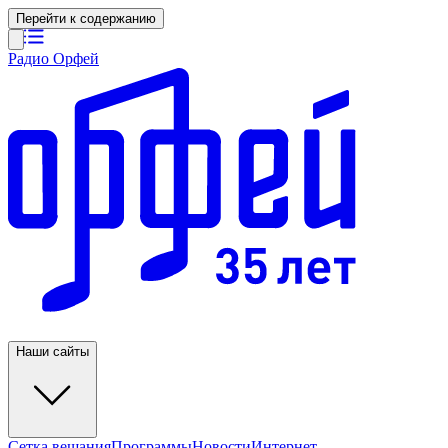
Перейти к содержанию
Радио Орфей
Наши сайты
Сетка вещания
Программы
Новости
Интернет-