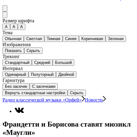
Размер шрифта
А
A
A
Тема
Обычная
Светлая
Темная
Синяя
Коричневая
Зеленая
Изображения
Показать
Скрыть
Трекинг
Стандартный
Средний
Большой
Интервал
Одинарный
Полуторный
Двойной
Гарнитура
Без засечек
С засечками
Вернуть стандартные настройки
Скрыть
Радио классической музыки «Орфей»
Новости
Франдетти и Борисова ставят мюзикл
«Маугли»