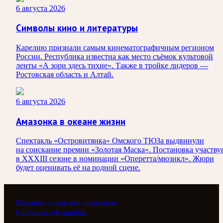
6 августа 2026
Символы кино и литературы
Карелию признали самым кинематографичным регионом
России. Республика известна как место съёмок культовой
ленты «А зори здесь тихие». Также в тройке лидеров —
Ростовская область и Алтай.
6 августа 2026
Амазонка в океане жизни
Спектакль «Островитянка» Омского ТЮЗа выдвинули
на соискание премии «Золотая Маска». Постановка участву
в XXXIII сезоне в номинации «Оперетта/мюзикл». Жюри
будет оценивать её на родной сцене.
Оставить отзыв или пожелание
Сообщить об ошибке