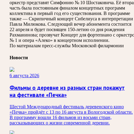
оркестр представят Симфонию № 10 Шостаковича. Её втора
часть была постоянным финалом концертных программ
коллектива в первый год его существования. В программе
также — Скрипичный концерт Сибелиуса в интерпретации
Павла Милюкова. Следующий вечер абонемента состоится
22 апреля и будет посвящен 150-летию со дня рождения
Рахманинова; прозвучат Концерт для фортепиано с оркестр
№ 1 и опера «Алеко» в концертном исполнении.
По материалам пресс-службы Московской филармонии
Новости
6 августа 2026
Фильмы о деревне из разных стран покажут
на фестивале «Печка»
Шестой Международный фестиваль деревенского кино
«Печка» пройдёт с 13 по 16 августа в Вологодской области.
В программу вошли 16 фильмов из восьми стран,
рассказывающих о жизни современной деревни.