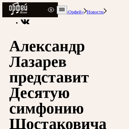
Радио Орфей
Радио классической музыки «Орфей»
Новости
Александр
Лазарев
представит
Десятую
симфонию
Шостаковича