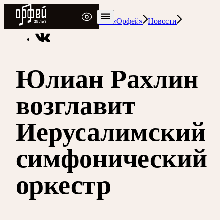
Радио Орфей
Радио классической музыки «Орфей»
Новости
Юлиан Рахлин
возглавит
Иерусалимский
симфонический
оркестр