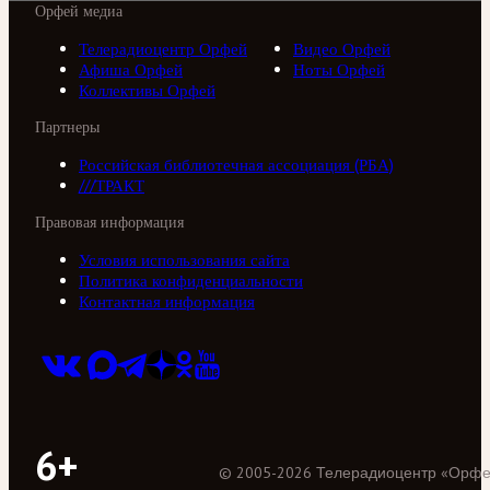
Орфей медиа
Телерадиоцентр Орфей
Видео Орфей
Афиша Орфей
Ноты Орфей
Коллективы Орфей
Партнеры
Российская библиотечная ассоциация (РБА)
///ТРАКТ
Правовая информация
Условия использования сайта
Политика конфиденциальности
Контактная информация
6+
©
2005
-
2026
Телерадиоцентр «Орф