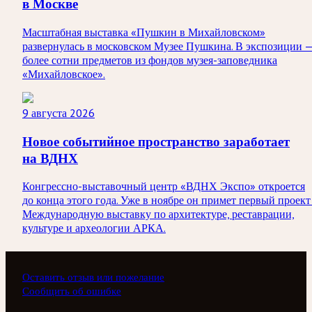
в Москве
Масштабная выставка «Пушкин в Михайловском»
развернулась в московском Музее Пушкина. В экспозиции 
более сотни предметов из фондов музея-заповедника
«Михайловское».
9 августа 2026
Новое событийное пространство заработает
на ВДНХ
Конгрессно-выставочный центр «ВДНХ Экспо» откроется
до конца этого года. Уже в ноябре он примет первый проект
Международную выставку по архитектуре, реставрации,
культуре и археологии АРКА.
Оставить отзыв или пожелание
Сообщить об ошибке