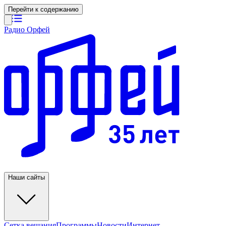
Перейти к содержанию
Радио Орфей
Наши сайты
Сетка вещания
Программы
Новости
Интернет-