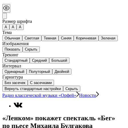
Размер шрифта
А
A
A
Тема
Обычная
Светлая
Темная
Синяя
Коричневая
Зеленая
Изображения
Показать
Скрыть
Трекинг
Стандартный
Средний
Большой
Интервал
Одинарный
Полуторный
Двойной
Гарнитура
Без засечек
С засечками
Вернуть стандартные настройки
Скрыть
Радио классической музыки «Орфей»
Новости
«Ленком» покажет спектакль «Бег»
по пьесе Михаила Булгакова