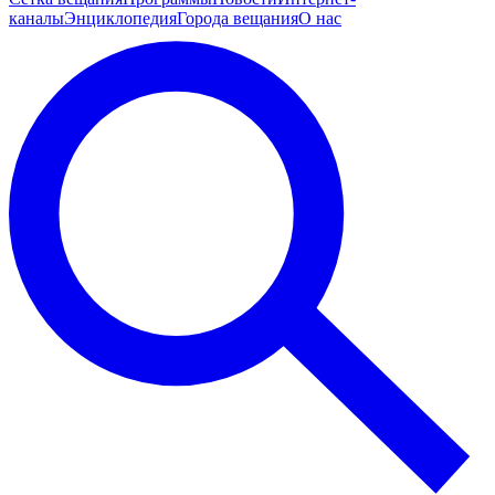
каналы
Энциклопедия
Города вещания
О нас