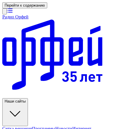
Перейти к содержанию
Радио Орфей
Наши сайты
Сетка вещания
Программы
Новости
Интернет-