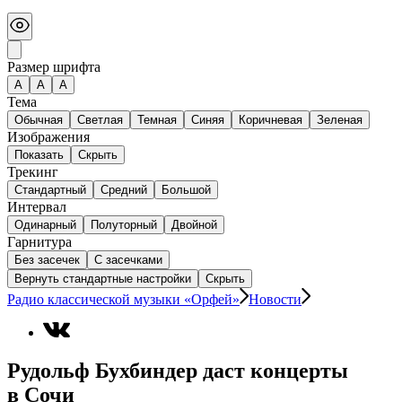
Размер шрифта
А
A
A
Тема
Обычная
Светлая
Темная
Синяя
Коричневая
Зеленая
Изображения
Показать
Скрыть
Трекинг
Стандартный
Средний
Большой
Интервал
Одинарный
Полуторный
Двойной
Гарнитура
Без засечек
С засечками
Вернуть стандартные настройки
Скрыть
Радио классической музыки «Орфей»
Новости
Рудольф Бухбиндер даст концерты
в Сочи