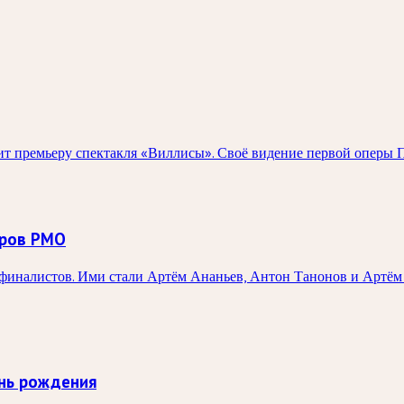
 премьеру спектакля «Виллисы». Своё видение первой оперы П
оров РМО
иналистов. Ими стали Артём Ананьев, Антон Танонов и Артём 
нь рождения