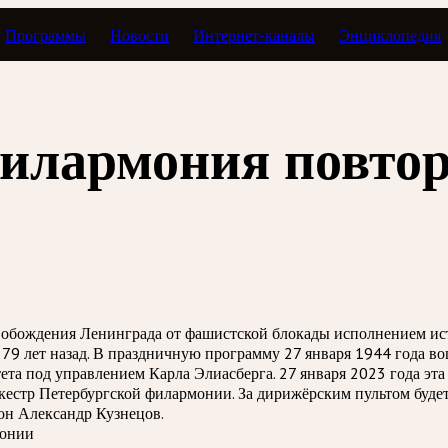
Программы
Новости
Интернет-каналы
Энциклопедия
филармония повто
обождения Ленинграда от фашистской блокады исполнением ист
 79 лет назад. В праздничную программу 27 января 1944 года в
та под управлением Карла Элиасберга. 27 января 2023 года эта
кестр Петербургской филармонии. За дирижёрским пультом буде
он Александр Кузнецов.
монии