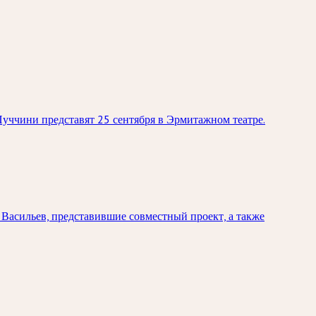
уччини представят 25 сентября в Эрмитажном театре.
Васильев, представившие совместный проект, а также