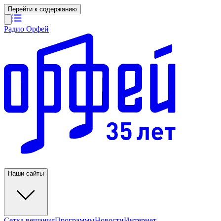
Перейти к содержанию
Радио Орфей
Наши сайты
Сетка вещания
Программы
Новости
Интернет-