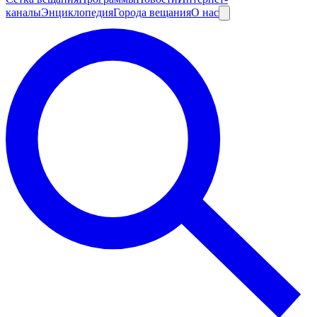
каналы
Энциклопедия
Города вещания
О нас