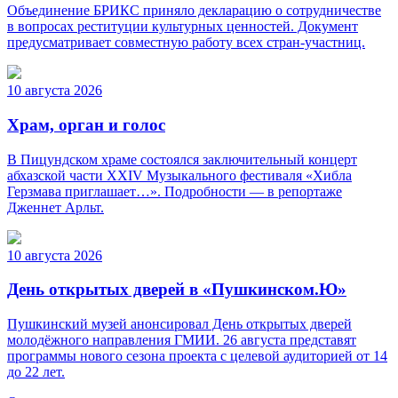
Объединение БРИКС приняло декларацию о сотрудничестве
в вопросах реституции культурных ценностей. Документ
предусматривает совместную работу всех стран-участниц.
10 августа 2026
Храм, орган и голос
В Пицундском храме состоялся заключительный концерт
абхазской части XXIV Музыкального фестиваля «Хибла
Герзмава приглашает…». Подробности — в репортаже
Дженнет Арльт.
10 августа 2026
День открытых дверей в «Пушкинском.Ю»
Пушкинский музей анонсировал День открытых дверей
молодёжного направления ГМИИ. 26 августа представят
программы нового сезона проекта с целевой аудиторией от 14
до 22 лет.