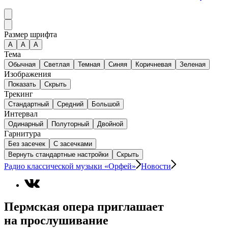
Размер шрифта
А
A
A
Тема
Обычная
Светлая
Темная
Синяя
Коричневая
Зеленая
Изображения
Показать
Скрыть
Трекинг
Стандартный
Средний
Большой
Интервал
Одинарный
Полуторный
Двойной
Гарнитура
Без засечек
С засечками
Вернуть стандартные настройки
Скрыть
Радио классической музыки «Орфей»
Новости
Пермская опера приглашает
на прослушивание